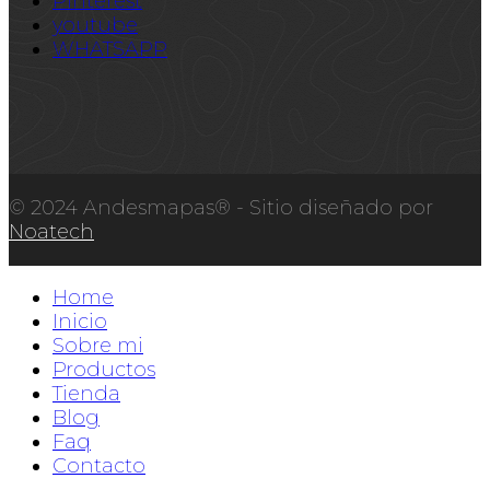
Pinterest
youtube
WHATSAPP
© 2024 Andesmapas® - Sitio diseñado por
Noatech
Home
Inicio
Sobre mi
Productos
Tienda
Blog
Faq
Contacto